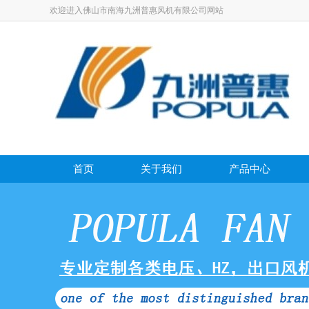
欢迎进入佛山市南海九洲普惠风机有限公司网站
首页
关于我们
产品中心