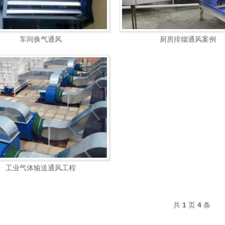
车间换气通风
厨房排烟通风案例
工业气体输送通风工程
共
1
页
4
条